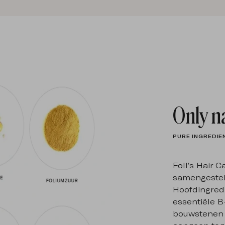
Only n
PURE INGREDI
Foll’s Hair C
samengesteld
Hoofdingredi
essentiële B
bouwstenen d