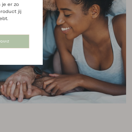
 je er zo
roduct jij
ebt.
 QUIZ