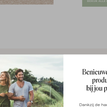
BEKIJK ALL
Benieuw
prod
bij jou 
Dankzij de ha