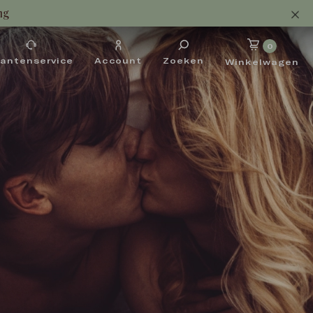
ng
0
lantenservice
Account
Zoeken
Winkelwagen

FOLL HAARVERZORGING VOOR
Mannen
ONTDEK FOLL MEN