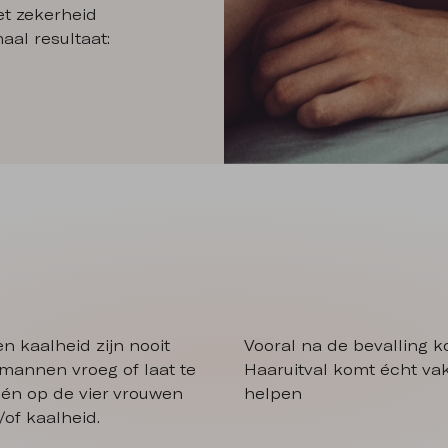
t zekerheid
al resultaat:
en kaalheid zijn nooit
Vooral na de bevalling k
 mannen vroeg of laat te
Haaruitval komt écht vake
één op de vier vrouwen
helpen
of kaalheid.