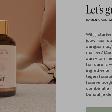
Let’s 
SAMEN GAAN WE
Wil jij star
jouw haar st
aangaan tege
manier? Dan i
aan vitamine
haircare is v
ingrediënten
tegen haarui
haarverzorg
combinatie 
behaal je de