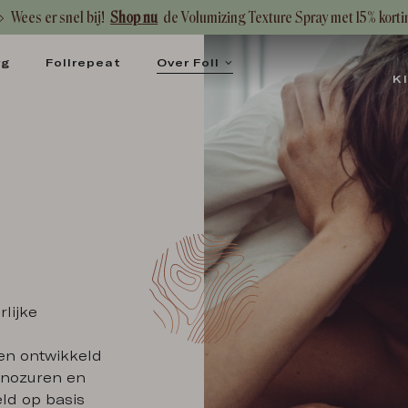
Wees er snel bij!
Shop nu
de Volumizing Texture Spray met 15% korti
rg
Follrepeat
Over Foll
K
RVERZORGING VOOR
uwen
K FOLL WOMAN
rlijke
en ontwikkeld
minozuren en
eld op basis