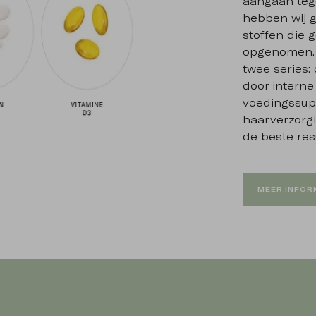
aangaan tege
hebben wij g
stoffen die 
opgenomen. 
twee series: 
door interne
voedingssup
haarverzorg
de beste res
MEER INFOR