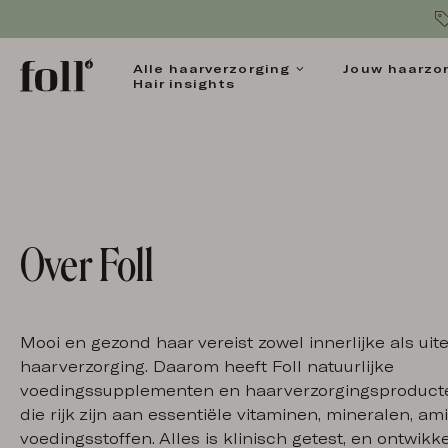
Alle haarverzorging
Jouw haarzo
Hair insights
Populaire producten
Hair Care
FOLL HAA
Vro
Over Foll
Hair Kits
Haarvitamines
Ingrediënten
ONTDE
Mooi en gezond haar vereist zowel innerlijke als uite
Alle producten
haarverzorging. Daarom heeft Foll natuurlijke
voedingssupplementen en haarverzorgingsproduct
die rijk zijn aan essentiële vitaminen, mineralen, a
voedingsstoffen. Alles is klinisch getest, en ontwikk