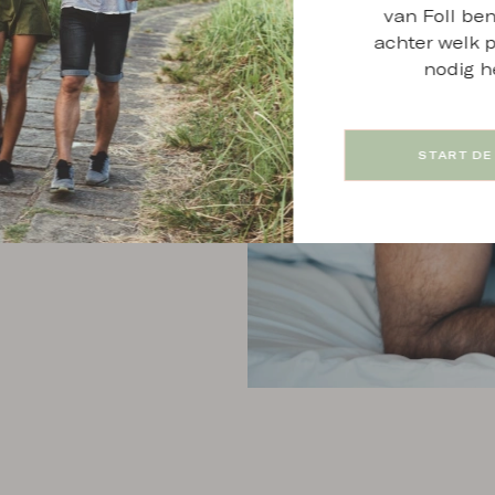
van Foll ben
achter welk p
nodig h
mt over de
 je ook op
 en
ucten,
START DE
terlijke
de strijd
l en het