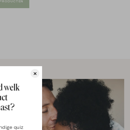
E PRODUCTEN
×
d welk
uct
past?
ndige quiz