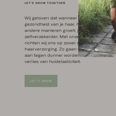
LET’S GROW TOGETHER
Wij geloven dat wanneer je de leiding nee
gezondheid van je haar, haargroei en huid,
andere manieren groeit: je voelt je sterker
zelfverzekerder. Met onze natuurlijke prod
richten wij ons op zowel de innerlijke, als ui
haarverzorging. Zo gaan we samen met jou 
aan tegen dunner wordend haar, haaruitva
verlies van huidelasticiteit.
LET IT GROW